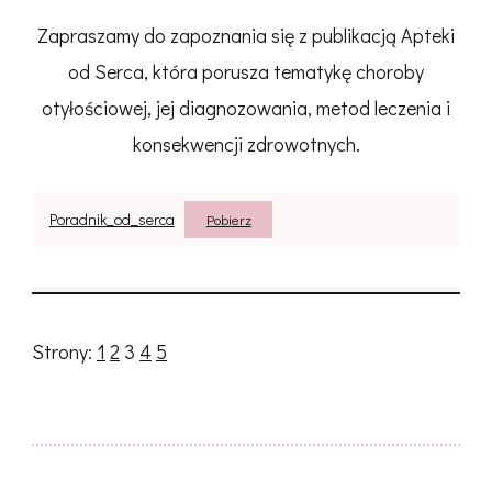
Zapraszamy do zapoznania się z publikacją Apteki
od Serca, która porusza tematykę choroby
otyłościowej, jej diagnozowania, metod leczenia i
konsekwencji zdrowotnych.
Poradnik_od_serca
Pobierz
Strony:
1
2
3
4
5