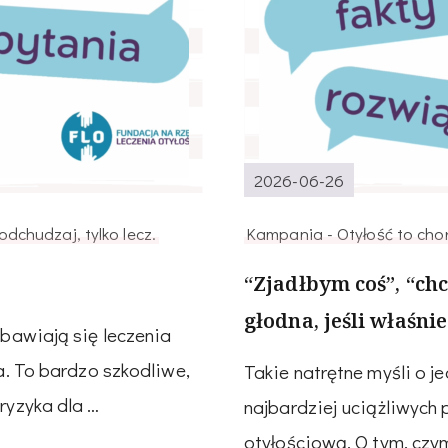
2026-06-26
dchudzaj, tylko lecz.
Kampania - Otyłość to chor
“Zjadłbym coś”, “chc
głodna, jeśli właśni
obawiają się leczenia
za. To bardzo szkodliwe,
Takie natrętne myśli o je
ryzyka dla …
najbardziej uciążliwych 
otyłościową. O tym, czym