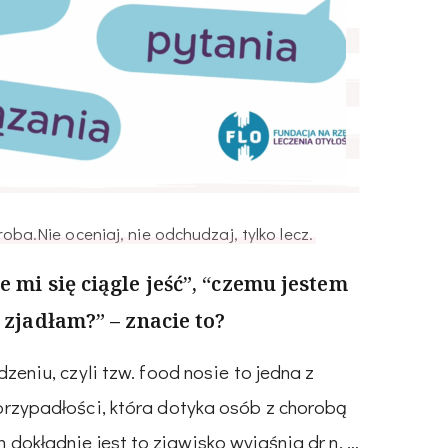
oba.Nie oceniaj, nie odchudzaj, tylko lecz.
e mi się ciągle jeść”, “czemu jestem
e zjadłam?” – znacie to?
dzeniu, czyli tzw. food nosie to jedna z
przypadłości, która dotyka osób z chorobą
 dokładnie jest to zjawisko wyjaśnia dr n. …